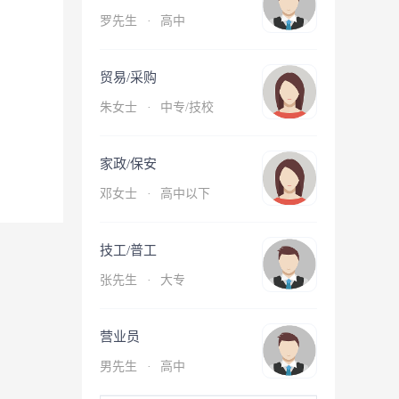
罗先生
·
高中
贸易/采购
朱女士
·
中专/技校
家政/保安
邓女士
·
高中以下
技工/普工
张先生
·
大专
营业员
男先生
·
高中