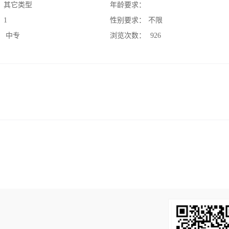
：
其它类型
年龄要求：
：
1
性别要求：
不限
：
中专
浏览次数：
926