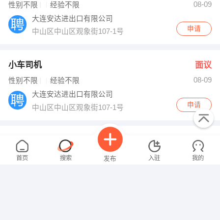
08-09
性别不限
经验不限
大连安达进出口有限公司
申请
中山区中山区观象街107-1号
小车司机
面议
08-09
性别不限
经验不限
大连安达进出口有限公司
申请
中山区中山区观象街107-1号
配套工
面议
08-09
性别不限
经验不限
首页
搜索
入驻
我的
发布
大连众海船舶工程有限公司
申请
庄河庄河市城山镇城山村
数控切割
面议