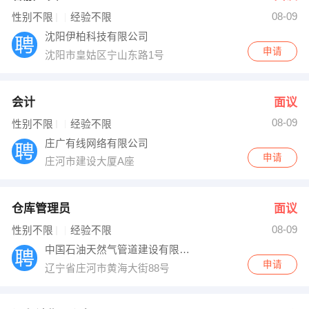
08-09
出纳
保险
性别不限
经验不限
沈阳伊柏科技有限公司
编辑
法律
申请
沈阳市皇姑区宁山东路1号
保洁
贸易采购
会计
面议
跟单
理财顾问
08-09
性别不限
经验不限
庄广有线网络有限公司
其他职位
申请
庄河市建设大厦A座
仓库管理员
面议
08-09
性别不限
经验不限
中国石油天然气管道建设有限公司海底天然气
申请
辽宁省庄河市黄海大街88号