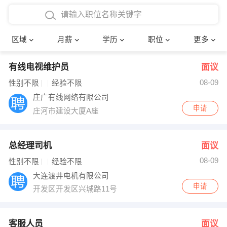
4000-5000元
本科
行政后勤
建筑装潢
确定
区域
月薪
学历
职位
更多
5000-8000元
硕士
销售岗位
教师
有线电视维护员
面议
8000-12000元
博士
文员
护士
08-09
性别不限
经验不限
12000-20000元
财务会计
传单派发
庄广有线网络有限公司
申请
庄河市建设大厦A座
其他
超市零售
促销导购
网络IT
保健按摩
总经理司机
面议
08-09
性别不限
经验不限
快递员
前台接待
大连渡井电机有限公司
申请
开发区开发区兴城路11号
收银员
技术员/工程师
水电/机修
部门经理
客服人员
面议