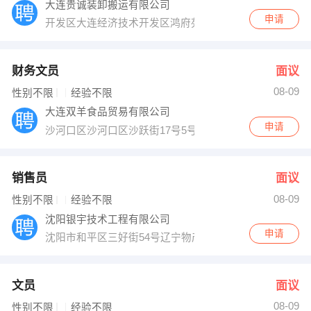
大连贵诚装卸搬运有限公司
申请
开发区大连经济技术开发区鸿府苑1-21号
财务文员
面议
08-09
性别不限
经验不限
大连双羊食品贸易有限公司
申请
沙河口区沙河口区沙跃街17号5号楼5门洞1楼2号
销售员
面议
08-09
性别不限
经验不限
沈阳银宇技术工程有限公司
申请
沈阳市和平区三好街54号辽宁物产科贸大厦15006室
文员
面议
08-09
性别不限
经验不限